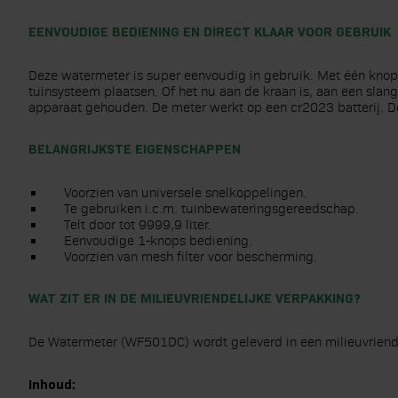
EENVOUDIGE BEDIENING EN DIRECT KLAAR VOOR GEBRUIK
Deze watermeter is super eenvoudig in gebruik. Met één knop 
tuinsysteem plaatsen. Of het nu aan de kraan is, aan een slang
apparaat gehouden. De meter werkt op een cr2023 batterij. Dez
BELANGRIJKSTE EIGENSCHAPPEN
Voorzien van universele snelkoppelingen.
Te gebruiken i.c.m. tuinbewateringsgereedschap.
Telt door tot 9999,9 liter.
Eenvoudige 1-knops bediening.
Voorzien van mesh filter voor bescherming.
WAT ZIT ER IN DE MILIEUVRIENDELIJKE VERPAKKING?
De Watermeter (WF501DC) wordt geleverd in een milieuvriendel
Inhoud: