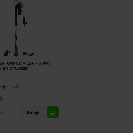
ENTONPOMP 12V - 50W |
U EN OPLADER
(145)
5
ad
Bekijk