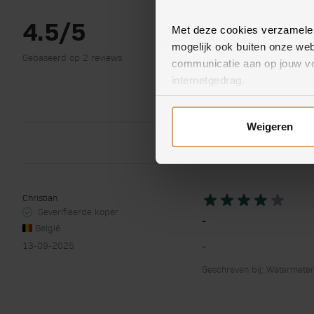
4.5/5
Met deze cookies verzamelen 
mogelijk ook buiten onze web
Gebaseerd op 2 reviews
communicatie aan op jouw vo
internetgedrag.
Lees hierover meer in onze
P
Weigeren
Hieronder kun je kiezen met 
Christian
Geverifieerde koper
-
België
13-09-2025
-
Geschreven bij: Watermeter -