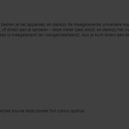
bedien je het apparaat, en dankzij de meegeleverde universele kopp
, of direct aan je sproeier – deze meter past altijd, en dankzij he
e is meegeleverd (en voorgeïnstalleerd), dus je kunt direct aan de
ijke bruine doos zonder full colour opdruk.