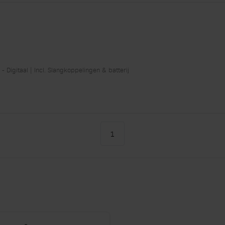
 Digitaal | Incl. Slangkoppelingen & batterij
1
U lees momenteel pagina