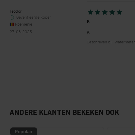
Teodor
Geverifieerde koper
K
Roemenië
27-06-2025
K
Geschreven bij: Watermeter -
ANDERE KLANTEN BEKEKEN OOK
Populair