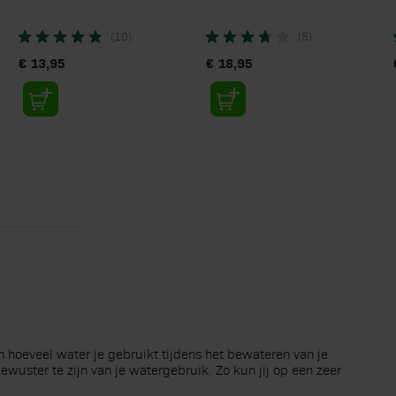
AANSLUITINGEN
(10)
(5)
€ 13,95
€ 18,95
n hoeveel water je gebruikt tijdens het bewateren van je
ewuster te zijn van je watergebruik. Zo kun jij op een zeer