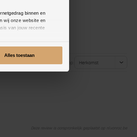
ernetgedrag binnen en
n wij onze website en
sis van jouw recente
Alles toestaan
Sorteer op:
Deze review is oorspronkelijk geplaatst op nl.vonroc.be