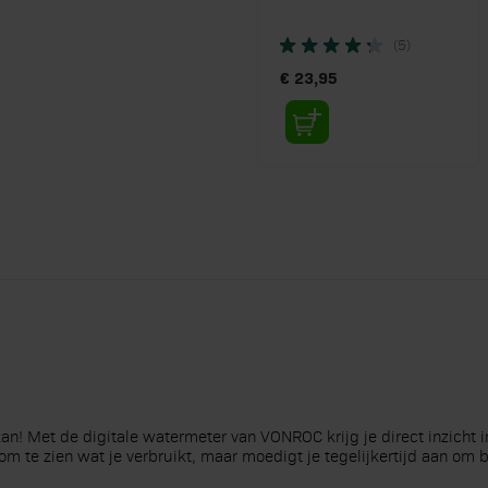
SPROEILANS
(5)
€ 23,95
an! Met de digitale watermeter van VONROC krijg je direct inzicht i
m te zien wat je verbruikt, maar moedigt je tegelijkertijd aan om b