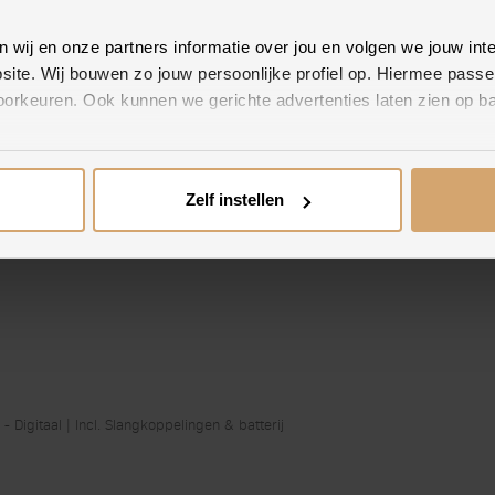
50% (1)
wij en onze partners informatie over jou en volgen we jouw int
50% (1)
site. Wij bouwen zo jouw persoonlijke profiel op. Hiermee passe
0% (0)
orkeuren. Ook kunnen we gerichte advertenties laten zien op ba
0% (0)
0% (0)
rivacyverklaring
en
Cookieverklaring
.
Zelf instellen
welk type cookies je akkoord gaat.
 Digitaal | Incl. Slangkoppelingen & batterij