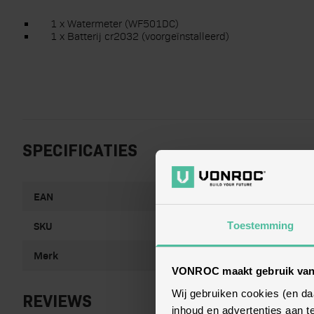
1 x Watermeter (WF501DC)
1 x Batterij cr2032 (voorgeïnstalleerd)
SPECIFICATIES
EAN
8717479109722
SKU
WF501DC
Toestemming
Merk
VONROC
VONROC maakt gebruik van
Wij gebruiken cookies (en d
REVIEWS
inhoud en advertenties aan t