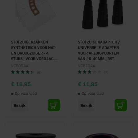
STOFZUIGERZAKKEN
STOFZUIGERADAPTER /
SYNTHETISCH VOOR NAT-
UNIVERSELE ADAPTER
EN DROOGZUIGER - 4
VOOR AFZUIGPOORTEN
STUKS | VOOR VC504AC,
VAN 26-40MM | 3ST.
VC506AC & VC509AC
VC809AA
VC810AA
(6)
(7)
€ 18,95
€ 11,95
Op voorraad
Op voorraad
Bekijk
Bekijk