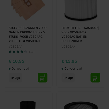
STOFZUIGERZAKKEN VOOR
HEPA-FILTER – WASBAAR |
NAT-EN DROOGZUIGER - 5
VOOR VC504AC &
STUKS | VOOR VC504AC,
VC506AC NAT- EN
VC506AC & VC509AC
DROOGZUIGER
VC805AA
VC806AA
(13)
€ 16,95
€ 13,95
Op voorraad
Op voorraad
Bekijk
Bekijk