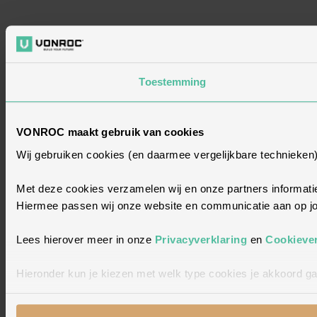
Toestemming
VONROC maakt gebruik van cookies
Wij gebruiken cookies (en daarmee vergelijkbare technieken
Met deze cookies verzamelen wij en onze partners informatie
Hiermee passen wij onze website en communicatie aan op jou
Lees hierover meer in onze
Privacyverklaring
en
Cookiever
Hieronder kun je kiezen met welk type cookies je akkoord ga