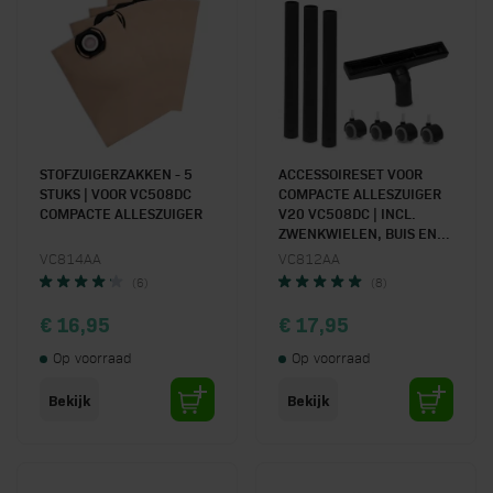
STOFZUIGERZAKKEN - 5
ACCESSOIRESET VOOR
STUKS | VOOR VC508DC
COMPACTE ALLESZUIGER
COMPACTE ALLESZUIGER
V20 VC508DC | INCL.
ZWENKWIELEN, BUIS EN
ZUIGMOND
VC814AA
VC812AA
(6)
(8)
€ 16,95
€ 17,95
Op voorraad
Op voorraad
Bekijk
Bekijk