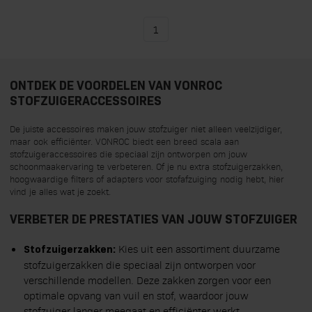
1
U lees momenteel pagina
Filteren
ONTDEK DE VOORDELEN VAN VONROC
STOFZUIGERACCESSOIRES
De juiste accessoires maken jouw stofzuiger niet alleen veelzijdiger,
maar ook efficiënter. VONROC biedt een breed scala aan
stofzuigeraccessoires die speciaal zijn ontworpen om jouw
schoonmaakervaring te verbeteren. Of je nu extra stofzuigerzakken,
hoogwaardige filters of adapters voor stofafzuiging nodig hebt, hier
vind je alles wat je zoekt.
VERBETER DE PRESTATIES VAN JOUW STOFZUIGER
Kies uit een assortiment duurzame
Stofzuigerzakken:
stofzuigerzakken die speciaal zijn ontworpen voor
verschillende modellen. Deze zakken zorgen voor een
optimale opvang van vuil en stof, waardoor jouw
stofzuiger langer meegaat en efficiënter werkt.