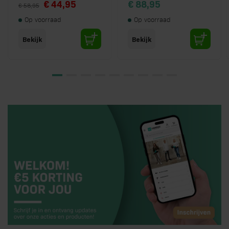
Special Price
€ 44,95
€ 88,95
€ 58,95
Op voorraad
Op voorraad
Bekijk
Bekijk