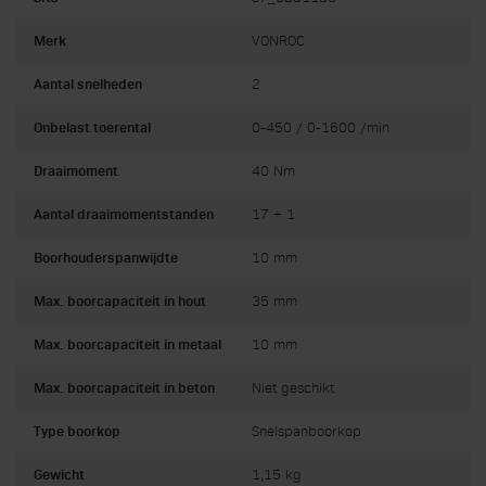
Merk
VONROC
Aantal snelheden
2
Onbelast toerental
0-450 / 0-1600 /min
Draaimoment
40 Nm
Aantal draaimomentstanden
17 + 1
Boorhouderspanwijdte
10 mm
Max. boorcapaciteit in hout
35 mm
Max. boorcapaciteit in metaal
10 mm
Max. boorcapaciteit in beton
Niet geschikt
Type boorkop
Snelspanboorkop
Gewicht
1,15 kg