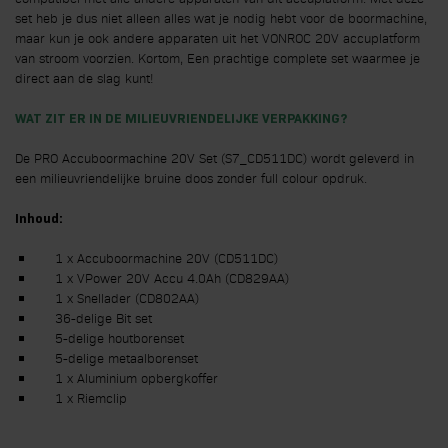
set heb je dus niet alleen alles wat je nodig hebt voor de boormachine,
maar kun je ook andere apparaten uit het VONROC 20V accuplatform
van stroom voorzien. Kortom, Een prachtige complete set waarmee je
direct aan de slag kunt!
WAT ZIT ER IN DE MILIEUVRIENDELIJKE VERPAKKING?
De PRO Accuboormachine 20V Set (S7_CD511DC) wordt geleverd in
een milieuvriendelijke bruine doos zonder full colour opdruk.
Inhoud:
1 x Accuboormachine 20V (CD511DC)
1 x
VPower 20V Accu
4.0Ah
(CD829AA)
1 x Snellader (CD802AA)
36-delige Bit set
5-delige houtborenset
5-delige metaalborenset
1 x Aluminium opbergkoffer
1 x Riemclip