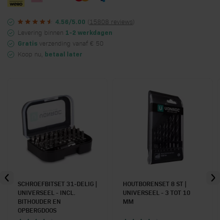
(
15808 reviews
)
4.56/5.00
Levering binnen
1-2 werkdagen
verzending vanaf € 50
Gratis
Koop nu,
betaal later
SCHROEFBITSET 31-DELIG |
HOUTBORENSET 8 ST |
UNIVERSEEL - INCL.
UNIVERSEEL - 3 TOT 10
BITHOUDER EN
MM
OPBERGDOOS