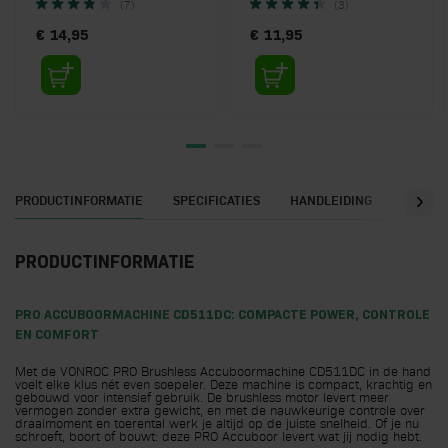
(7)
(3)
€ 14,95
€ 11,95
PRODUCTINFORMATIE
SPECIFICATIES
HANDLEIDING
REVIE
PRODUCTINFORMATIE
PRO ACCUBOORMACHINE CD511DC: COMPACTE POWER, CONTROLE
EN COMFORT
Met de VONROC PRO Brushless Accuboormachine CD511DC in de hand
voelt elke klus nét even soepeler. Deze machine is compact, krachtig en
gebouwd voor intensief gebruik. De brushless motor levert meer
vermogen zonder extra gewicht, en met de nauwkeurige controle over
draaimoment en toerental werk je altijd op de juiste snelheid. Of je nu
schroeft, boort of bouwt: deze PRO Accuboor levert wat jij nodig hebt.