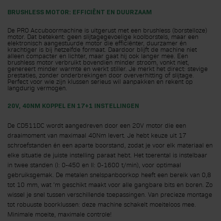
BRUSHLESS MOTOR: EFFICIËNT EN DUURZAAM
De PRO Accuboormachine is uitgerust met een brushless (borstelloze)
motor. Dat betekent: geen slijtagegevoelige koolborstels, maar een
elektronisch aangestuurde motor die efficiënter, duurzamer én
krachtiger is bij hetzelfde formaat. Daardoor blijft de machine niet
alleen compacter en lichter, maar gaat hij ook langer mee. Een
brushless motor verbruikt bovendien minder stroom, vonkt niet,
genereert minder warmte en werkt stiller. Je merkt het direct: stevige
prestaties, zonder onderbrekingen door oververhitting of slijtage.
Perfect voor wie zijn klussen serieus wil aanpakken en rekent op
langdurig vermogen.
20V, 40NM KOPPEL EN 17+1 INSTELLINGEN
De CD511DC wordt aangedreven door een 20V motor die een
draaimoment van maximaal 40Nm levert. Je hebt keuze uit 17
schroefstanden én een aparte boorstand, zodat je voor elk materiaal en
elke situatie de juiste instelling paraat hebt. Het toerental is instelbaar
in twee standen (I: 0-450 en II: 0-1600 t/min), voor optimaal
gebruiksgemak. De metalen snelspanboorkop heeft een bereik van 0,8
tot 10 mm, wat ’m geschikt maakt voor alle gangbare bits en boren. Zo
wissel je snel tussen verschillende toepassingen. Van precieze montage
tot robuuste boorklussen: deze machine schakelt moeiteloos mee.
Minimale moeite, maximale controle!