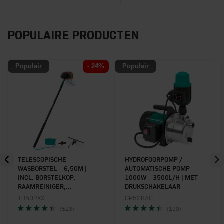
POPULAIRE PRODUCTEN
Populair
- 24%
Populair
TELESCOPISCHE
HYDROFOORPOMP /
WASBORSTEL – 6,50M |
AUTOMATISCHE POMP –
INCL. BORSTELKOP,
1000W – 3500L/H | MET
RAAMREINIGER,
DRUKSCHAKELAAR
WATERSLANG EN
TB502XX
GP528AC
ZEEPDISPENSER
(523)
(190)