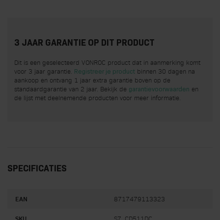
3 JAAR GARANTIE OP DIT PRODUCT
Dit is een geselecteerd VONROC product dat in aanmerking komt
voor 3 jaar garantie.
binnen 30 dagen na
Registreer je product
aankoop en ontvang 1 jaar extra garantie boven op de
standaardgarantie van 2 jaar. Bekijk de
en
garantievoorwaarden
de lijst met deelnemende producten voor meer informatie.
SPECIFICATIES
EAN
8717479113323
SKU
S7_CD511DC