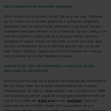
GROTE KRACHTEN IN EEN KLEINE BEHUIZING
40Nm koppel in zo’n compact model? Dat zie je niet vaak. Prestaties
van dit niveau vind je normaal gesproken in grotere en zwaardere
apparaten. Maar dit slanke model combineert brute power met een
verrassend handzaam formaat. Hij is lichtgewicht, ligt zeer prettig in de
hand en is perfect in balans. Dat ga je absoluut merken. Je werkt
moeiteloos in krappe hoeken, en ook boven je hoofd schroeven gaat
een stuk comfortabeler. Als je dit eenmaal gewend bent, wil je niet
meer anders! Softgrip, ingebouwde LED-verlichting en een handige
riemclip maken het comfort helemaal compleet.
COMPLETE SET MET 46 ACCESSOIRES,
4.0AH
ACCU EN EEN
SNELLADER IN LUXE KOFFER!
Deze accuboormachine wordt geleverd als complete set, bestaande uit
een 36-delige bitset, een 5-delige houtborenset en een 5-delige
metaalborenset. Dit alles zit netjes verpakt in een luxe aluminium koffer
met hoogwaardig schuim, zodat de inhoud goed beschermd blijft. Ook
vind je in de koffer een
en een
. Deze zijn
4.0Ah
accu
snellader
onderdeel van het VONROC VPower 20V accuplatform, en dus
compatibel met alle andere apparaten van dit accuplatform. Met deze