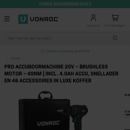
ZOMER SCHOONMAAK DEALS
Ga naar de inhoud
Account
Winkelwagen
verzending vanaf € 50
Gratis
Home
PRO ACCUBOORMACHINE 20V – BRUSHLESS
MOTOR – 40NM | INCL. 4.0AH ACCU, SNELLADER
EN 46 ACCESSOIRES IN LUXE KOFFER