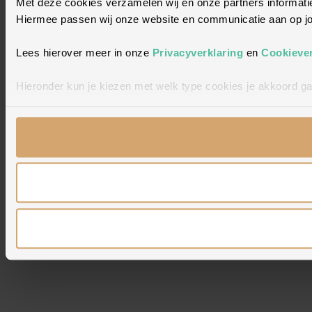
Met deze cookies verzamelen wij en onze partners informatie
Hiermee passen wij onze website en communicatie aan op jou
Lees hierover meer in onze
Privacyverklaring
en
Cookiever
Hieronder kun je kiezen met welk type cookies je akkoord ga