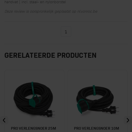
handvat | incl. staal- en nylonborstel
Deze review is oorspronkelijk geplaatst op nl.vonroc.be
1
U lees momenteel pagina
GERELATEERDE PRODUCTEN
PRO VERLENGSNOER 25M
PRO VERLENGSNOER 10M