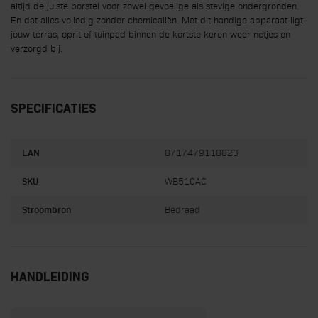
altijd de juiste borstel voor zowel gevoelige als stevige ondergronden.
En dat alles volledig zonder chemicaliën. Met dit handige apparaat ligt
jouw terras, oprit of tuinpad binnen de kortste keren weer netjes en
verzorgd bij.
SPECIFICATIES
EAN
8717479118823
SKU
WB510AC
Stroombron
Bedraad
HANDLEIDING