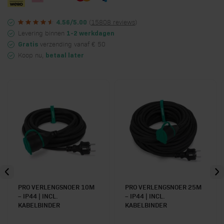
(
15808 reviews
)
4.56/5.00
Levering binnen
1-2 werkdagen
verzending vanaf € 50
Gratis
Koop nu,
betaal later
PRO VERLENGSNOER 10M
PRO VERLENGSNOER 25M
– IP44 | INCL.
– IP44 | INCL.
KABELBINDER
KABELBINDER