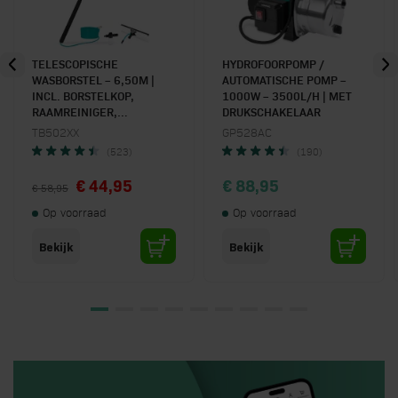
TELESCOPISCHE
HYDROFOORPOMP /
WASBORSTEL – 6,50M |
AUTOMATISCHE POMP –
INCL. BORSTELKOP,
1000W – 3500L/H | MET
RAAMREINIGER,
DRUKSCHAKELAAR
WATERSLANG EN
TB502XX
GP528AC
ZEEPDISPENSER
(523)
(190)
Special Price
€ 44,95
€ 88,95
€ 58,95
Op voorraad
Op voorraad
Bekijk
Bekijk