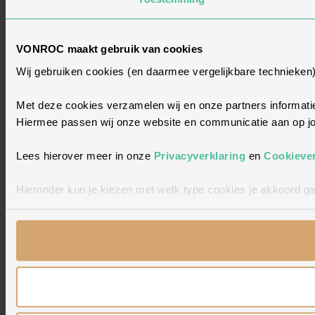
VONROC maakt gebruik van cookies
Wij gebruiken cookies (en daarmee vergelijkbare technieken
Met deze cookies verzamelen wij en onze partners informatie
Hiermee passen wij onze website en communicatie aan op jou
Lees hierover meer in onze
Privacyverklaring
en
Cookiever
Hieronder kun je kiezen met welk type cookies je akkoord ga