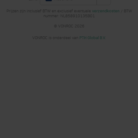
Prijzen zijn inclusief BTW en exclusief eventuele
/ BTW
verzendkosten
nummer: NL858910135B01
© VONROC 2026
VONROC is onderdeel van
PTH Global B.V.