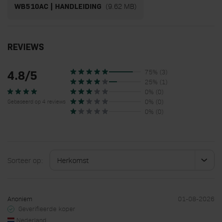
(9.62 MB)
WB510AC | HANDLEIDING
REVIEWS
75% (3)
4.8/5
25% (1)
0% (0)
0% (0)
Gebaseerd op 4 reviews
0% (0)
Sorteer op:
Anoniem
01-08-2026
Geverifieerde koper
Nederland